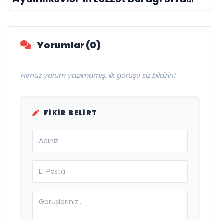
Damak
Yorumlar (0)
Henüz yorum yazılmamış. İlk görüşü siz bildirin!
FIKIR BELIRT