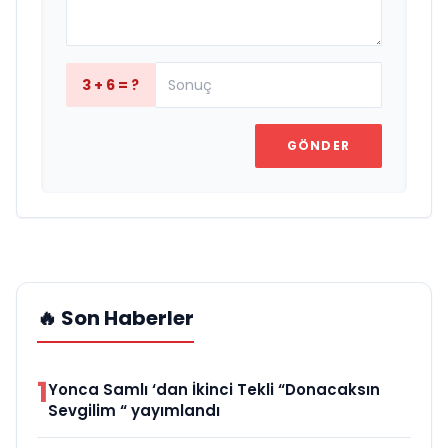
3 + 6 = ?
GÖNDER
🔥 Son Haberler
1
Yonca Samlı ‘dan İkinci Tekli “Donacaksın
Sevgilim “ yayımlandı