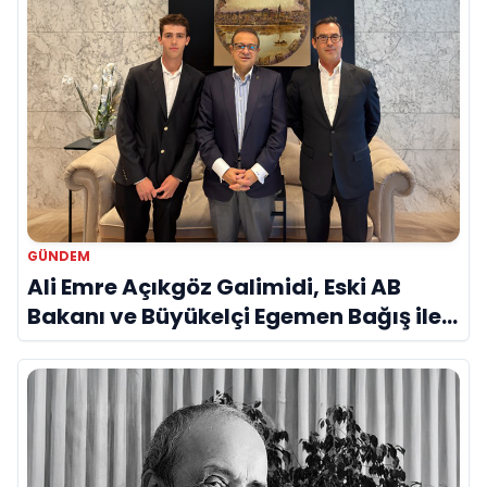
GÜNDEM
Ali Emre Açıkgöz Galimidi, Eski AB
Bakanı ve Büyükelçi Egemen Bağış ile
Bir Araya Geldi