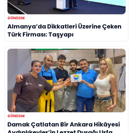
GÜNDEM
Almanya’da Dikkatleri Üzerine Çeken
Türk Firması: Taşyapı
GÜNDEM
Damak Çatlatan Bir Ankara Hikâyesi
Aydınlıkevler’in Lezzet Durağı Urfa