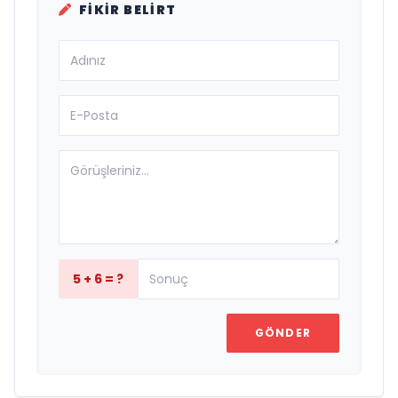
FIKIR BELIRT
5 + 6 = ?
GÖNDER