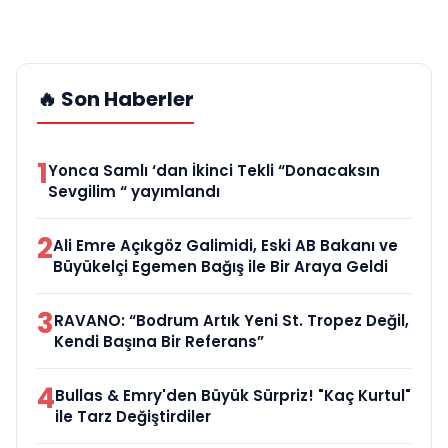
🔥 Son Haberler
1
Yonca Samlı ‘dan İkinci Tekli “Donacaksın
Sevgilim “ yayımlandı
2
Ali Emre Açıkgöz Galimidi, Eski AB Bakanı ve
Büyükelçi Egemen Bağış ile Bir Araya Geldi
3
RAVANO: “Bodrum Artık Yeni St. Tropez Değil,
Kendi Başına Bir Referans”
4
Bullas & Emry'den Büyük Sürpriz! "Kaç Kurtul"
ile Tarz Değiştirdiler