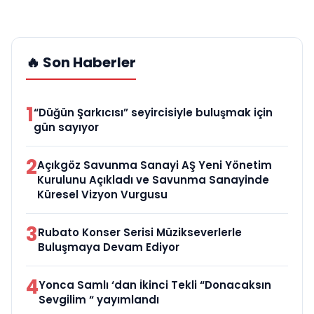
🔥 Son Haberler
1
“Düğün Şarkıcısı” seyircisiyle buluşmak için
gün sayıyor
2
Açıkgöz Savunma Sanayi AŞ Yeni Yönetim
Kurulunu Açıkladı ve Savunma Sanayinde
Küresel Vizyon Vurgusu
3
Rubato Konser Serisi Müzikseverlerle
Buluşmaya Devam Ediyor
4
Yonca Samlı ‘dan İkinci Tekli “Donacaksın
Sevgilim “ yayımlandı