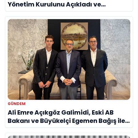
Yönetim Kurulunu Açıkladı ve
Savunma Sanayinde Küresel Vizyon
Vurgusu
GÜNDEM
Ali Emre Açıkgöz Galimidi, Eski AB
Bakanı ve Büyükelçi Egemen Bağış ile
Bir Araya Geldi