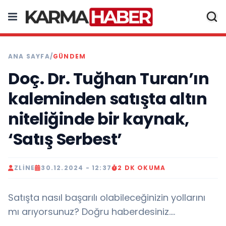
ANA SAYFA
/
GÜNDEM
Doç. Dr. Tuğhan Turan’ın
kaleminden satışta altın
niteliğinde bir kaynak,
‘Satış Serbest’
ZLINE
30.12.2024 - 12:37
2 DK OKUMA
Satışta nasıl başarılı olabileceğinizin yollarını
mı arıyorsunuz? Doğru haberdesiniz….