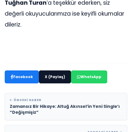
Tuğhan Turan
’a teşekkür ederken, siz
değerli okuyucularımıza ise keyifli okumalar
dileriz.
Facebook
X (Paylaş)
WhatsApp
ÖNCEKI HABER
Zamansız Bir Hikaye: Altuğ Akınsel’in Yeni Single’ı
“Değişmişiz”