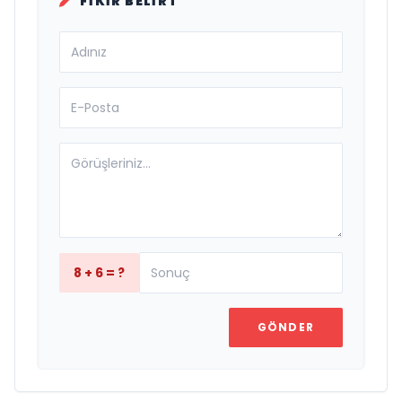
FIKIR BELIRT
8 + 6 = ?
GÖNDER