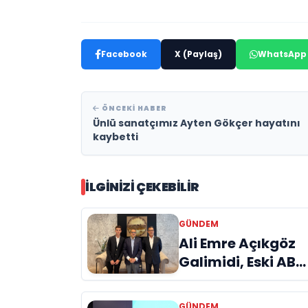
Facebook
X (Paylaş)
WhatsApp
ÖNCEKI HABER
Ünlü sanatçımız Ayten Gökçer hayatını
kaybetti
İLGINIZI ÇEKEBILIR
GÜNDEM
Ali Emre Açıkgöz
Galimidi, Eski AB
Bakanı ve
Büyükelçi Egemen
GÜNDEM