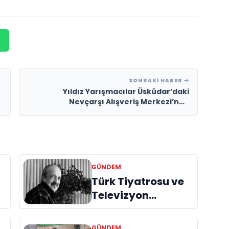
SONRAKI HABER
Yıldız Yarışmacılar Üsküdar’daki
Nevçarşı Alışveriş Merkezi’nde
Hayranlarıyla Buluşuyor!
GÜNDEM
Türk Tiyatrosu ve
Televizyon
Dünyasının Usta
İsmi Can Kolukısa
GÜNDEM