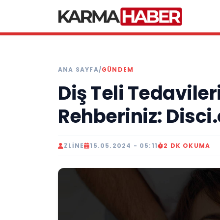
ANA SAYFA
/
GÜNDEM
Diş Teli Tedavile
Rehberiniz: Disci
ZLINE
15.05.2024 - 05:11
2 DK OKUMA