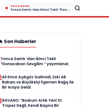
SON DAKIKA
Yonca Samlı ‘dan İkinci Tekli “Donacaksın Sevgilim “ yayımlandı
🔥 Son Haberler
1
Yonca Samlı ‘dan İkinci Tekli
“Donacaksın Sevgilim “ yayımlandı
2
Ali Emre Açıkgöz Galimidi, Eski AB
Bakanı ve Büyükelçi Egemen Bağış ile
Bir Araya Geldi
3
RAVANO: “Bodrum Artık Yeni St.
Tropez Değil, Kendi Başına Bir