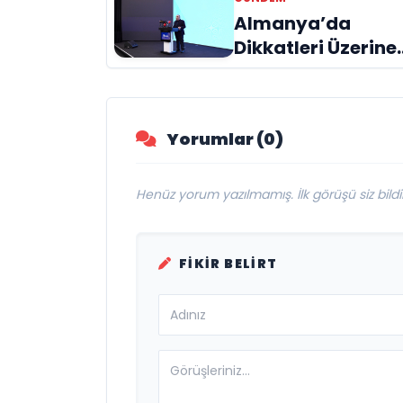
Bağış ile Bir Araya
Almanya’da
Geldi
Dikkatleri Üzerine
Çeken Türk
Firması: Taşyapı
Yorumlar (0)
Henüz yorum yazılmamış. İlk görüşü siz bildir
FIKIR BELIRT