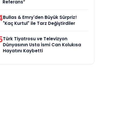
Referans”
4
Bullas & Emry'den Büyük Sürpriz!
"Kaç Kurtul" ile Tarz Değiştirdiler
5
Türk Tiyatrosu ve Televizyon
Dünyasının Usta İsmi Can Kolukısa
Hayatını Kaybetti