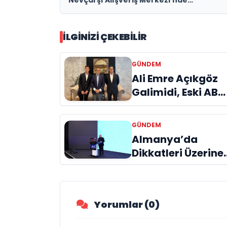
Hayranlarıyla Buluşuyor!
İLGINIZI ÇEKEBILIR
GÜNDEM
Ali Emre Açıkgöz
Galimidi, Eski AB
Bakanı ve
Büyükelçi Egemen
GÜNDEM
Bağış ile Bir Araya
Almanya’da
Geldi
Dikkatleri Üzerine
Çeken Türk
Firması: Taşyapı
Yorumlar (0)