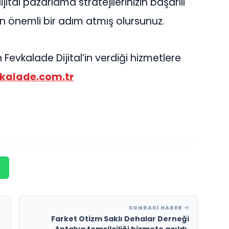
ital pazarlama stratejilerinizin başarılı
in önemli bir adım atmış olursunuz.
Fevkalade Dijital’in verdiği hizmetlere
vkalade.com.tr
SONRAKI HABER
Farket Otizm Saklı Dehalar Derneği
Antalya temsilciliği hizmete açıldı.