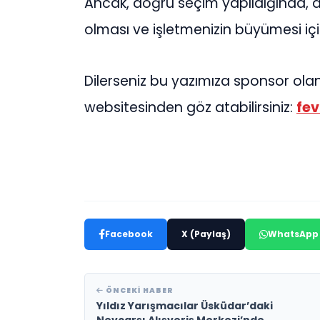
Ancak, doğru seçim yapıldığında, dij
olması ve işletmenizin büyümesi iç
Dilerseniz bu yazımıza sponsor olan 
websitesinden göz atabilirsiniz:
fe
Facebook
X (Paylaş)
WhatsApp
ÖNCEKI HABER
Yıldız Yarışmacılar Üsküdar’daki
Nevçarşı Alışveriş Merkezi’nde