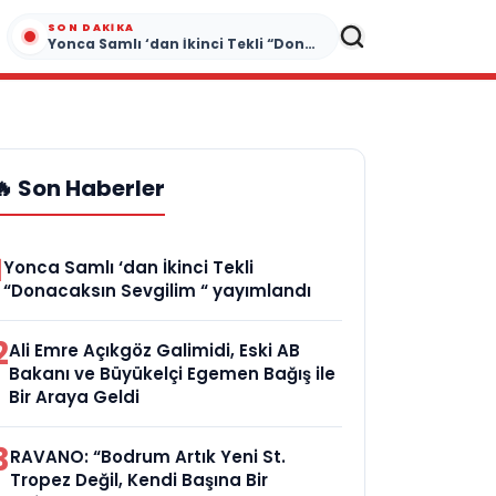
SON DAKIKA
Yonca Samlı ‘dan İkinci Tekli “Donacaksın Sevgilim “ yayımlandı
🔥 Son Haberler
1
Yonca Samlı ‘dan İkinci Tekli
“Donacaksın Sevgilim “ yayımlandı
2
Ali Emre Açıkgöz Galimidi, Eski AB
Bakanı ve Büyükelçi Egemen Bağış ile
Bir Araya Geldi
3
RAVANO: “Bodrum Artık Yeni St.
Tropez Değil, Kendi Başına Bir