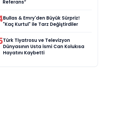
Referans”
4
Bullas & Emry'den Büyük Sürpriz!
"Kaç Kurtul" ile Tarz Değiştirdiler
5
Türk Tiyatrosu ve Televizyon
Dünyasının Usta İsmi Can Kolukısa
Hayatını Kaybetti