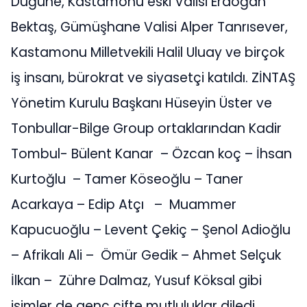
Düğüne, Kastamonu eski Valisi Erdoğan
Bektaş, Gümüşhane Valisi Alper Tanrısever,
Kastamonu Milletvekili Halil Uluay ve birçok
iş insanı, bürokrat ve siyasetçi katıldı. ZİNTAŞ
Yönetim Kurulu Başkanı Hüseyin Üster ve
Tonbullar-Bilge Group ortaklarından Kadir
Tombul- Bülent Kanar – Özcan koç – İhsan
Kurtoğlu – Tamer Köseoğlu – Taner
Acarkaya – Edip Atçı – Muammer
Kapucuoğlu – Levent Çekiç – Şenol Adioğlu
– Afrikalı Ali – Ömür Gedik – Ahmet Selçuk
İlkan – Zühre Dalmaz, Yusuf Köksal gibi
isimler de genç çifte mutluluklar diledi.