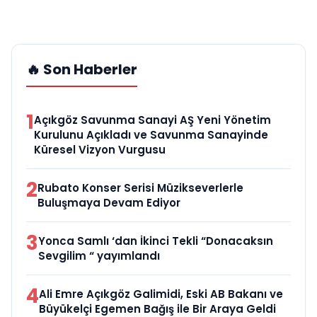
🔥 Son Haberler
1
Açıkgöz Savunma Sanayi AŞ Yeni Yönetim
Kurulunu Açıkladı ve Savunma Sanayinde
Küresel Vizyon Vurgusu
2
Rubato Konser Serisi Müzikseverlerle
Buluşmaya Devam Ediyor
3
Yonca Samlı ‘dan İkinci Tekli “Donacaksın
Sevgilim “ yayımlandı
4
Ali Emre Açıkgöz Galimidi, Eski AB Bakanı ve
Büyükelçi Egemen Bağış ile Bir Araya Geldi