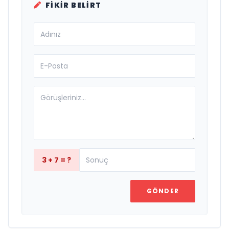
FIKIR BELIRT
3 + 7 = ?
GÖNDER