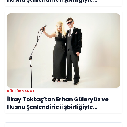
duygusal bir aşk manifestosu: “Deliler
Gibi”
KÜLTÜR SANAT
İlkay Toktaş’tan Erhan Güleryüz ve
Hüsnü Şenlendirici işbirliğiyle
duygusal bir aşk manifestosu: “Deliler
Gibi”