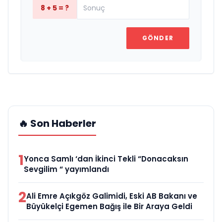
8 + 5 = ?
GÖNDER
🔥 Son Haberler
1
Yonca Samlı ‘dan İkinci Tekli “Donacaksın
Sevgilim “ yayımlandı
2
Ali Emre Açıkgöz Galimidi, Eski AB Bakanı ve
Büyükelçi Egemen Bağış ile Bir Araya Geldi