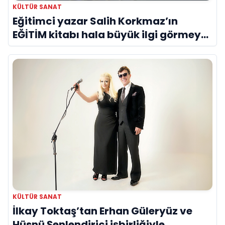
KÜLTÜR SANAT
Eğitimci yazar Salih Korkmaz’ın
EĞİTİM kitabı hala büyük ilgi görmeye
devam ediyor
KÜLTÜR SANAT
İlkay Toktaş’tan Erhan Güleryüz ve
Hüsnü Şenlendirici işbirliğiyle