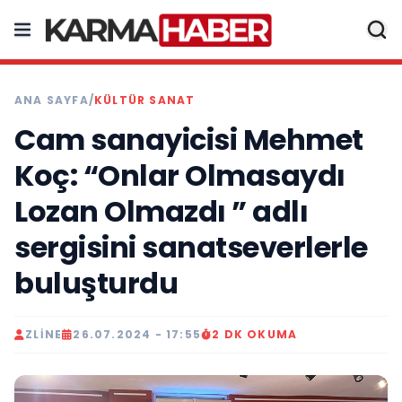
ANA SAYFA
/
KÜLTÜR SANAT
Cam sanayicisi Mehmet
Koç: “Onlar Olmasaydı
Lozan Olmazdı ” adlı
sergisini sanatseverlerle
buluşturdu
ZLINE
26.07.2024 - 17:55
2 DK OKUMA