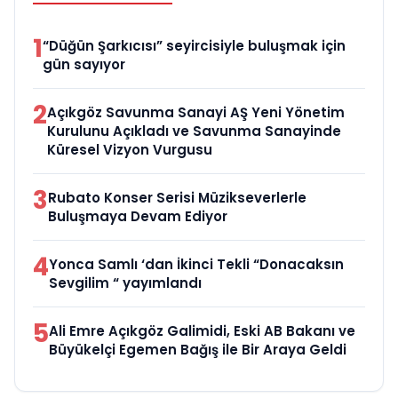
1
“Düğün Şarkıcısı” seyircisiyle buluşmak için
gün sayıyor
2
Açıkgöz Savunma Sanayi AŞ Yeni Yönetim
Kurulunu Açıkladı ve Savunma Sanayinde
Küresel Vizyon Vurgusu
3
Rubato Konser Serisi Müzikseverlerle
Buluşmaya Devam Ediyor
4
Yonca Samlı ‘dan İkinci Tekli “Donacaksın
Sevgilim “ yayımlandı
5
Ali Emre Açıkgöz Galimidi, Eski AB Bakanı ve
Büyükelçi Egemen Bağış ile Bir Araya Geldi