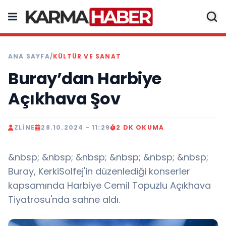
ANA SAYFA
/
KÜLTÜR VE SANAT
Buray’dan Harbiye
Açıkhava Şov
ZLINE
28.10.2024 - 11:29
2 DK OKUMA
&nbsp; &nbsp; &nbsp; &nbsp; &nbsp; &nbsp;
Buray, KerkiSolfej'in düzenlediği konserler
kapsamında Harbiye Cemil Topuzlu Açıkhava
Tiyatrosu'nda sahne aldı.