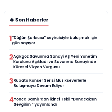
🔥 Son Haberler
1
“Düğün Şarkıcısı” seyircisiyle buluşmak için
gün sayıyor
2
Açıkgöz Savunma Sanayi AŞ Yeni Yönetim
Kurulunu Açıkladı ve Savunma Sanayinde
Küresel Vizyon Vurgusu
3
Rubato Konser Serisi Müzikseverlerle
Buluşmaya Devam Ediyor
4
Yonca Samlı ‘dan İkinci Tekli “Donacaksın
Sevgilim “ yayımlandı