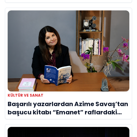
Evreni ‘AVENOİR’
KÜLTÜR VE SANAT
Başarılı yazarlardan Azime Savaş’tan
başucu kitabı “Emanet” raflardaki
yerini aldı