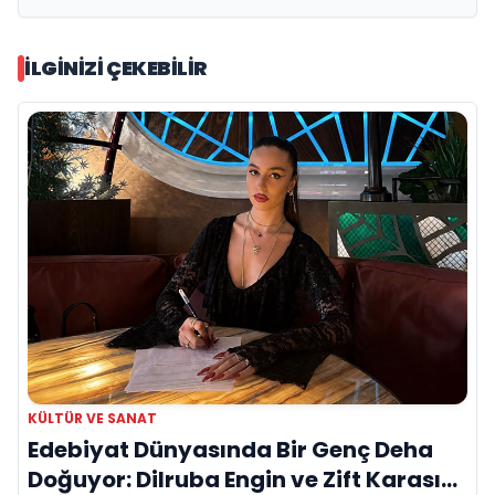
İLGINIZI ÇEKEBILIR
KÜLTÜR VE SANAT
Edebiyat Dünyasında Bir Genç Deha
Doğuyor: Dilruba Engin ve Zift Karası