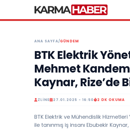
ANA SAYFA
/
GÜNDEM
BTK Elektrik Yön
Mehmet Kandemir
Kaynar, Rize’de B
ZLINE
27.01.2025 - 16:50
2 DK OKUMA
BTK Elektrik ve Mühendislik Hizmetle
ile tanınmış iş insanı Ebubekir Kaynar,