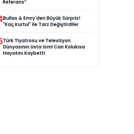
Referans”
4
Bullas & Emry'den Büyük Sürpriz!
"Kaç Kurtul" ile Tarz Değiştirdiler
5
Türk Tiyatrosu ve Televizyon
Dünyasının Usta İsmi Can Kolukısa
Hayatını Kaybetti