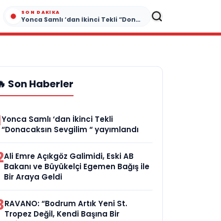
SON DAKIKA
Yonca Samlı ‘dan İkinci Tekli “Donacaksın Sevgilim “ yayımlandı
🔥 Son Haberler
1
Yonca Samlı ‘dan İkinci Tekli
“Donacaksın Sevgilim “ yayımlandı
2
Ali Emre Açıkgöz Galimidi, Eski AB
Bakanı ve Büyükelçi Egemen Bağış ile
Bir Araya Geldi
3
RAVANO: “Bodrum Artık Yeni St.
Tropez Değil, Kendi Başına Bir