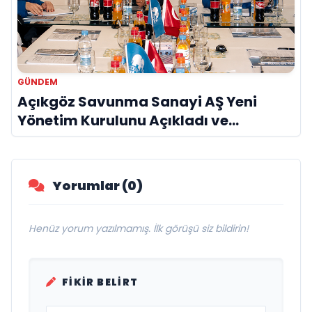
GÜNDEM
Açıkgöz Savunma Sanayi AŞ Yeni
Yönetim Kurulunu Açıkladı ve
Savunma Sanayinde Küresel Vizyon
Vurgusu
Yorumlar (0)
Henüz yorum yazılmamış. İlk görüşü siz bildirin!
FIKIR BELIRT