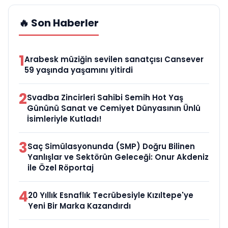
🔥 Son Haberler
1
Arabesk müziğin sevilen sanatçısı Cansever
59 yaşında yaşamını yitirdi
2
Svadba Zincirleri Sahibi Semih Hot Yaş
Gününü Sanat ve Cemiyet Dünyasının Ünlü
İsimleriyle Kutladı!
3
Saç Simülasyonunda (SMP) Doğru Bilinen
Yanlışlar ve Sektörün Geleceği: Onur Akdeniz
ile Özel Röportaj
4
20 Yıllık Esnaflık Tecrübesiyle Kızıltepe'ye
Yeni Bir Marka Kazandırdı