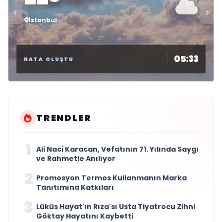
--°
İstanbul
05:33
HATA OLUŞTU
TRENDLER
1
Ali Naci Karacan, Vefatının 71. Yılında Saygı
ve Rahmetle Anılıyor
2
Promosyon Termos Kullanmanın Marka
Tanıtımına Katkıları
3
Lüküs Hayat'ın Rıza'sı Usta Tiyatrocu Zihni
Göktay Hayatını Kaybetti