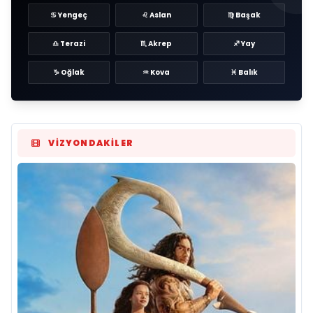
♋ Yengeç
♌ Aslan
♍ Başak
♎ Terazi
♏ Akrep
♐ Yay
♑ Oğlak
♒ Kova
♓ Balık
VIZYONDAKILER