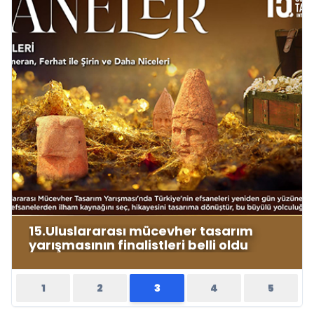
Eğitimci yazar Salih Korkmaz’ın EĞİTİM
kitabı hala büyük ilgi görmeye devam
ediyor
1
2
3
4
5