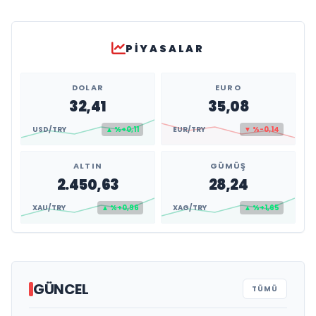
PIYASALAR
DOLAR
EURO
32,41
35,08
USD/TRY
▲ %+0,11
EUR/TRY
▼ %-0,14
ALTIN
GÜMÜŞ
2.450,63
28,24
XAU/TRY
▲ %+0,96
XAG/TRY
▲ %+1,65
GÜNCEL
TÜMÜ