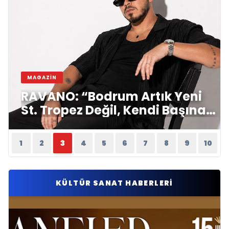
MAGAZIN
i
RAVANO: “Bodrum Artık Yeni
St. Tropez Değil, Kendi Başına
Bir Referans”
1
2
3
4
5
6
7
8
9
10
KÜLTÜR SANAT HABERLERI