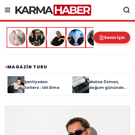
Senin İçin
MAGAZIN TURU
Şantiyeden
Melisa Özmen,
Setlere ; İdil Elma
doğum gününde
şıklığıyla göz
kamaştırdı.