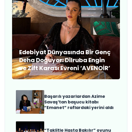
Edebiyat Dünyasında Bir Genç
Deha Doğuyor: Dilruba Engin
ve Zift Karası Evreni ‘AVENOİR’
Başarılı yazarlardan Azime
Savaş’tan başucu kitabı
“Emanet” raflardaki yerini aldı
“Taklitle Hasta Bakılır” oyunu