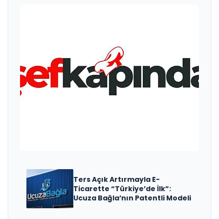
ŞefKapında Brings Michelin-
Quality Private Chef
Experiences to Homes, Villas
and Yachts Across Turkey
Ters Açık Artırmayla E-
Ticarette “Türkiye’de İlk”:
Ucuza Bağla’nın Patentli Modeli