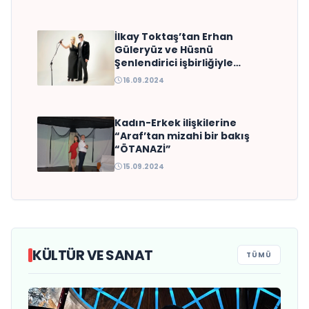
manifestosu: “Deliler Gibi”
İlkay Toktaş’tan Erhan
Güleryüz ve Hüsnü
Şenlendirici işbirliğiyle
duygusal bir aşk
16.09.2024
manifestosu: “Deliler Gibi”
Kadın-Erkek ilişkilerine
“Araf’tan mizahi bir bakış
“ÖTANAZİ”
15.09.2024
KÜLTÜR VE SANAT
TÜMÜ