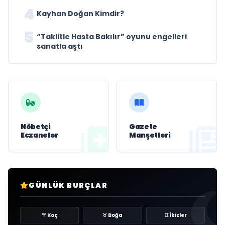
4
Kayhan Doğan Kimdir?
5
“Taklitle Hasta Bakılır” oyunu engelleri
sanatla aştı
Nöbetçi
Gazete
Eczaneler
Manşetleri
GÜNLÜK BURÇLAR
♈ Koç
♉ Boğa
♊ İkizler